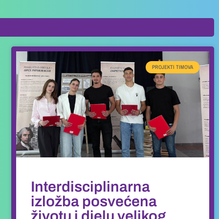
PROJEKTI TIMOVA
Interdisciplinarna
izložba posvećena
životu i djelu velikog