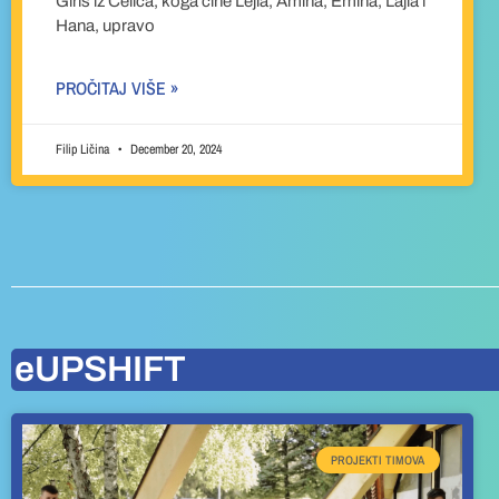
Girls iz Čelića, koga čine Lejla, Amina, Emina, Lajla i
Hana, upravo
PROČITAJ VIŠE »
Filip Ličina
December 20, 2024
eUPSHIFT
PROJEKTI TIMOVA