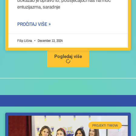
dokazao je upravo to, podsjećajući nas na moć
entuzijazma, saradnje
PROČITAJ VIŠE »
Filip Ličina
December 13, 2024
Pogledaj više
PROJEKTI TIMOVA