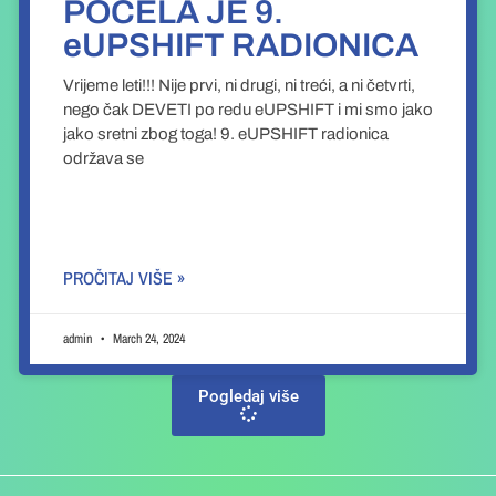
POČELA JE 9.
eUPSHIFT RADIONICA
Vrijeme leti!!! Nije prvi, ni drugi, ni treći, a ni četvrti,
nego čak DEVETI po redu eUPSHIFT i mi smo jako
jako sretni zbog toga! 9. eUPSHIFT radionica
održava se
PROČITAJ VIŠE »
admin
March 24, 2024
Pogledaj više