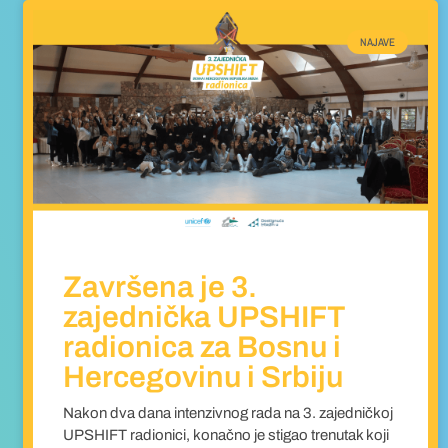
NAJAVE
Završena je 3.
zajednička UPSHIFT
radionica za Bosnu i
Hercegovinu i Srbiju
Nakon dva dana intenzivnog rada na 3. zajedničkoj
UPSHIFT radionici, konačno je stigao trenutak koji