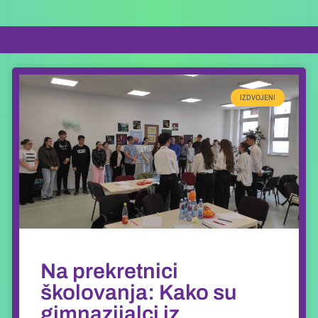
IZDVOJENI
Na prekretnici
školovanja: Kako su
gimnazijalci iz