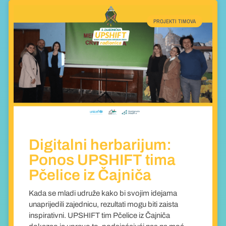
PROJEKTI TIMOVA
Digitalni herbarijum:
Ponos UPSHIFT tima
Pčelice iz Čajniča
Kada se mladi udruže kako bi svojim idejama
unaprijedili zajednicu, rezultati mogu biti zaista
inspirativni. UPSHIFT tim Pčelice iz Čajniča