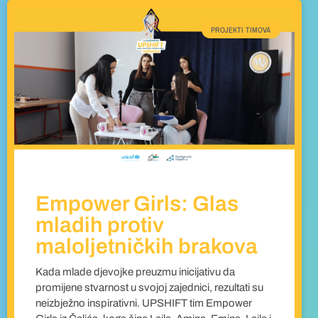
PROJEKTI TIMOVA
Empower Girls: Glas
mladih protiv
maloljetničkih brakova
Kada mlade djevojke preuzmu inicijativu da
promijene stvarnost u svojoj zajednici, rezultati su
neizbježno inspirativni. UPSHIFT tim Empower