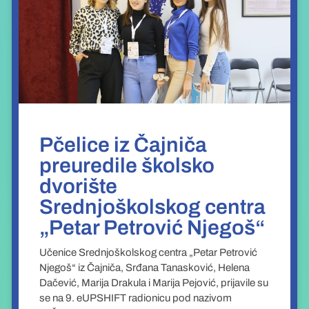
Pčelice iz Čajniča
preuredile školsko
dvorište
Srednjoškolskog centra
„Petar Petrović Njegoš“
Učenice Srednjoškolskog centra „Petar Petrović
Njegoš“ iz Čajniča, Srđana Tanasković, Helena
Dačević, Marija Drakula i Marija Pejović, prijavile su
se na 9. eUPSHIFT radionicu pod nazivom