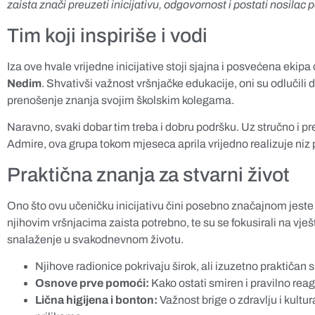
zaista znači preuzeti inicijativu, odgovornost i postati nosilac 
Tim koji inspiriše i vodi
Iza ove hvale vrijedne inicijative stoji sjajna i posvećena ekip
Nedim
. Shvativši važnost vršnjačke edukacije, oni su odlučili 
prenošenje znanja svojim školskim kolegama.
Naravno, svaki dobar tim treba i dobru podršku. Uz stručno i p
Admire, ova grupa tokom mjeseca aprila vrijedno realizuje niz pa
Praktična znanja za stvarni život
Ono što ovu učeničku inicijativu čini posebno značajnom jeste 
njihovim vršnjacima zaista potrebno, te su se fokusirali na vješ
snalaženje u svakodnevnom životu.
Njihove radionice pokrivaju širok, ali izuzetno praktičan 
Osnove prve pomoći:
Kako ostati smiren i pravilno rea
Lična higijena i bonton:
Važnost brige o zdravlju i kultu