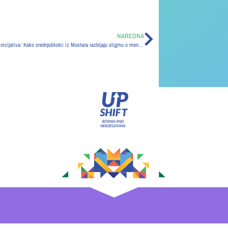
NAREDNA
BRIGHT-MIND Inicijativa: Kako srednjoškolci iz Mostara razbijaju stigmu o mentalnom zdravlju