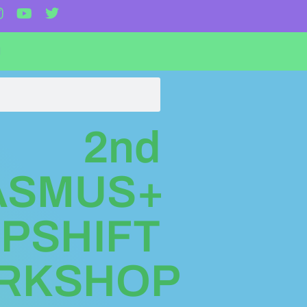
I
2nd
ASMUS+
PSHIFT
RKSHOP