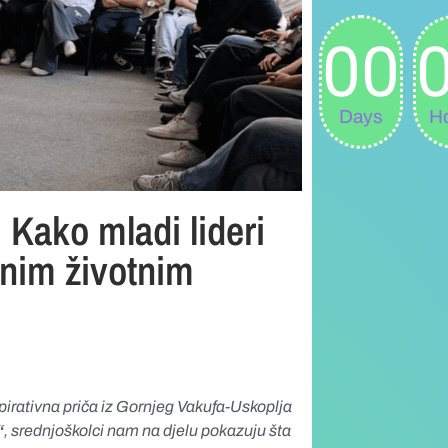
00
Days
H
 Kako mladi lideri
žnim životnim
pirativna priča iz Gornjeg Vakufa-Uskoplja
“
, srednjoškolci nam na djelu pokazuju šta