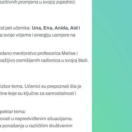
pozitivnih promjena u svojoj zajednici.
a od pet učenika:
Una, Ena, Anida, Aid i
da svoje vrijeme i energiju usmjere na
redano mentorstvo profesorica Melise i
žljivo osmišljenih radionica u svojoj školi.
izbor tema. Učenici su prepoznali šta je
tine koje su ključne za samostalnost i
spektar tema:
govati u nepredviđenim situacijama.
ra ponašanja u različitim društvenim