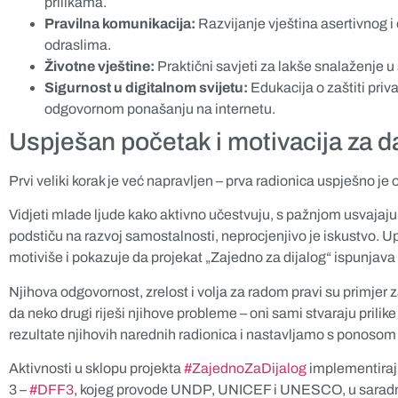
prilikama.
Pravilna komunikacija:
Razvijanje vještina asertivnog i
odraslima.
Životne vještine:
Praktični savjeti za lakše snalaženje
Sigurnost u digitalnom svijetu:
Edukacija o zaštiti priv
odgovornom ponašanju na internetu.
Uspješan početak i motivacija za d
Prvi veliki korak je već napravljen – prva radionica uspješno je
Vidjeti mlade ljude kako aktivno učestvuju, s pažnjom usvajaj
podstiču na razvoj samostalnosti, neprocjenjivo je iskustvo. U
motiviše i pokazuje da projekat „Zajedno za dijalog“ ispunjava
Njihova odgovornost, zrelost i volja za radom pravi su primjer z
da neko drugi riješi njihove probleme – oni sami stvaraju prilik
rezultate njihovih narednih radionica i nastavljamo s ponosom 
Aktivnosti u sklopu projekta
#ZajednoZaDijalog
implementiraju
3 –
#DFF3
, kojeg provode UNDP, UNICEF i UNESCO, u saradn