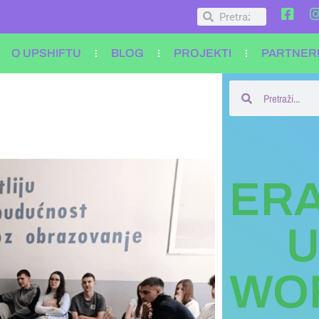
O UPSHIFTU
BLOG
PROJEKTI
PARTNER
ER
U
WO