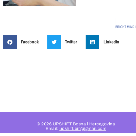
Facebook
Twitter
LinkedIn
© 2026 UPSHIFT Bosna i Hercegovina
Email:
upshift.bih@gmail.com