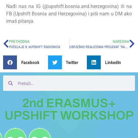
Nađi nas na IG (@upshift.bosnia.and.herzegovina) ili na
FB (Upshift Bosnia and Herzegovina) i piši nam u DM ako
imaš pitanja.
PRETHODNA
NAREDNA
POČELA JE 9. eUPSHIFT RADIONICA
USPJEŠNO REALIZOVAN PROJEKAT “SAS – SRBAČKI AKTIVNI SREDNJOŠKOLCI”
Facebook
Twitter
LinkedIn
2nd ERASMUS+
UPSHIFT WORKSHOP