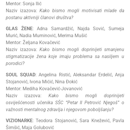
Mentor: Sonja Ilić
Naziv izazova:
Kako bismo mogli motivisati mlade da
postanu aktivniji članovi društva?
GLAS ŽENE
: Adna Samardžić, Najda Sović, Sumeja
Murić, Nadia Muminović, Merima Mušić
Mentor: Željana Kovačević
Naziv izazova:
Kako bismo mogli doprinijeti smanjenu
stigmatizacije žena koje imaju problema sa nasiljem u
porodici?
SOUL SQUAD
: Angelina Ristić, Aleksandar Erdelić, Anja
Stojanović, Ivona Mićić, Nina Đokić
Mentor: Mediha Kovačević-Jovanović
Naziv izazova:
Kako bismo mogli doprinijeti
osviješćenosti učenika SŠC “Petar II Petrović Njegoš” o
važnosti mentalnog zdravlja i njegovom poboljšanju?
VIZIONARKE
: Teodora Stojanović, Sara Knežević, Pavla
Šimšić, Maja Golubović