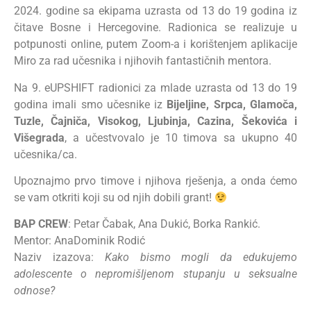
2024. godine sa ekipama uzrasta od 13 do 19 godina iz
čitave Bosne i Hercegovine. Radionica se realizuje u
potpunosti online, putem Zoom-a i korištenjem aplikacije
Miro za rad učesnika i njihovih fantastičnih mentora.
Na 9. eUPSHIFT radionici za mlade uzrasta od 13 do 19
godina imali smo učesnike iz
Bijeljine, Srpca, Glamoča,
Tuzle, Čajniča, Visokog, Ljubinja, Cazina, Šekovića i
Višegrada
, a učestvovalo je 10 timova sa ukupno 40
učesnika/ca.
Upoznajmo prvo timove i njihova rješenja, a onda ćemo
se vam otkriti koji su od njih dobili grant!
BAP CREW
: Petar Čabak, Ana Dukić, Borka Rankić.
Mentor: AnaDominik Rodić
Naziv izazova:
Kako bismo mogli da edukujemo
adolescente o nepromišljenom stupanju u seksualne
odnose?