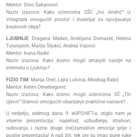
Mentor: Dino Šakanović
Naziv izazova:
Kako učenicima SŠC „Ivo Andrić“ iz
Višegrada omogućiti prostor i materijal za ispoljavanje
kreativnih ideja?
LJUBINJE
: Dragana Medan, Andrijana Domazet, Helena
Turanjanin, Marija Šljukić, Andrea Vujović
Mentor: Ivana Radić
Naziv izazova:
Kako bismo mogli smanjiti nasilje na
internetu u Ljubinju?
FIZIO TIM
: Marija Oreč, Lejla Lutvica, Miodrag Babić
Mentor: Kerim Omerbegović
Naziv izazova:
Kako bismo mogli učenicima SŠ „Tin
Ujević“ Glamoč omogućiti obavljanje praktične nastave?
U nedjelju, sedmog dana 9. eUPSHIFT-a, stiglo nam je
vrijeme prezentacija: napetost, uzbuđenje, strahovi,
radovanja i razne druge (ne)zamislive emocije prije i
poslije prezentacija! A naš žiri, tek oni su imao pune ruke