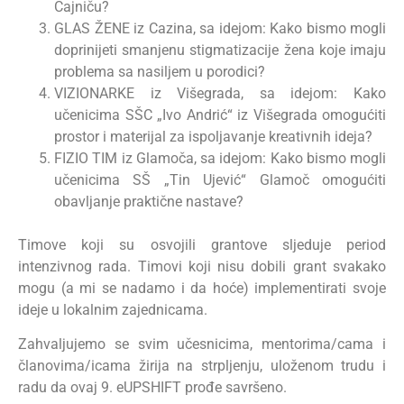
Čajniču?
GLAS ŽENE iz Cazina, sa idejom: Kako bismo mogli
doprinijeti smanjenu stigmatizacije žena koje imaju
problema sa nasiljem u porodici?
VIZIONARKE iz Višegrada, sa idejom: Kako
učenicima SŠC „Ivo Andrić“ iz Višegrada omogućiti
prostor i materijal za ispoljavanje kreativnih ideja?
FIZIO TIM iz Glamoča, sa idejom: Kako bismo mogli
učenicima SŠ „Tin Ujević“ Glamoč omogućiti
obavljanje praktične nastave?
Timove koji su osvojili grantove sljeduje period
intenzivnog rada. Timovi koji nisu dobili grant svakako
mogu (a mi se nadamo i da hoće) implementirati svoje
ideje u lokalnim zajednicama.
Zahvaljujemo se svim učesnicima, mentorima/cama i
članovima/icama žirija na strpljenju, uloženom trudu i
radu da ovaj 9. eUPSHIFT prođe savršeno.