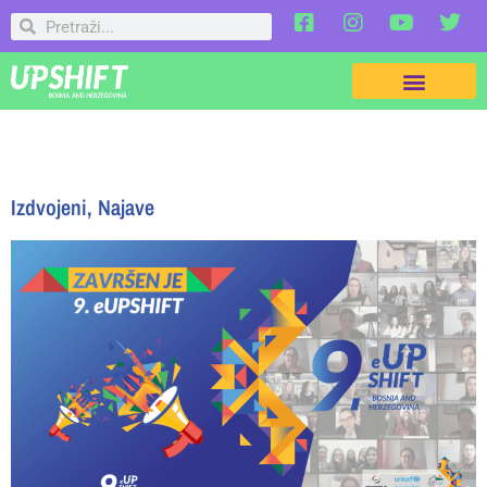
Izdvojeni
,
Najave