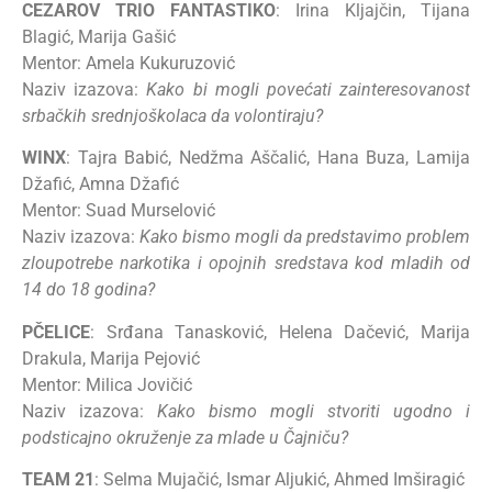
CEZAROV TRIO FANTASTIKO
: Irina Kljajčin, Tijana
Blagić, Marija Gašić
Mentor: Amela Kukuruzović
Naziv izazova:
Kako bi mogli povećati zainteresovanost
srbačkih srednjoškolaca da volontiraju?
WINX
: Tajra Babić, Nedžma Aščalić, Hana Buza, Lamija
Džafić, Amna Džafić
Mentor: Suad Murselović
Naziv izazova:
Kako bismo mogli da predstavimo problem
zloupotrebe narkotika i opojnih sredstava kod mladih od
14 do 18 godina?
PČELICE
: Srđana Tanasković, Helena Dačević, Marija
Drakula, Marija Pejović
Mentor: Milica Jovičić
Naziv izazova:
Kako bismo mogli stvoriti ugodno i
podsticajno okruženje za mlade u Čajniču?
TEAM 21
: Selma Mujačić, Ismar Aljukić, Ahmed Imširagić