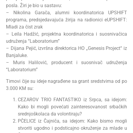
posla. Žiri je bio u sastavu:
– Nikolina Garača, alumni koordinatorica UPSHIFT
programa, predsjedavajuća žirija na radionici eUPSHIFT:
Mladi za čist zrak
– Leila Hadžić, projektna koordinatorica i suosnivačica
udruženja “Laboratorium”
– Dijana Pejić, izvršna direktorica HO „Genesis Project“ iz
Banjaluke.
– Muris Halilović, producent i suosnivač udruženja
“Laboratorium”
Timovi čije su ideje nagrađene sa grant sredstvima od po
3.000 KM su:
CEZAROV TRIO FANTASTIKO iz Srpca, sa idejom:
Kako bi mogli povećati zainteresovanost srbačkih
srednjoškolaca da volontiraju?
PČELICE iz Čajniča, sa idejom: Kako bismo mogli
stvoriti ugodno i podsticajno okruženje za mlade u