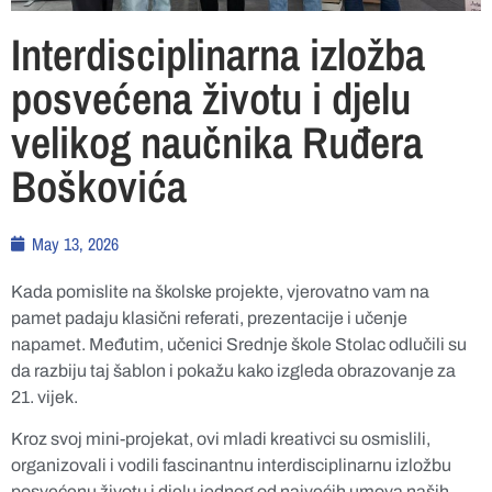
Interdisciplinarna izložba
posvećena životu i djelu
velikog naučnika Ruđera
Boškovića
May 13, 2026
Kada pomislite na školske projekte, vjerovatno vam na
pamet padaju klasični referati, prezentacije i učenje
napamet. Međutim, učenici Srednje škole Stolac odlučili su
da razbiju taj šablon i pokažu kako izgleda obrazovanje za
21. vijek.
Kroz svoj mini-projekat, ovi mladi kreativci su osmislili,
organizovali i vodili fascinantnu interdisciplinarnu izložbu
posvećenu životu i djelu jednog od najvećih umova naših