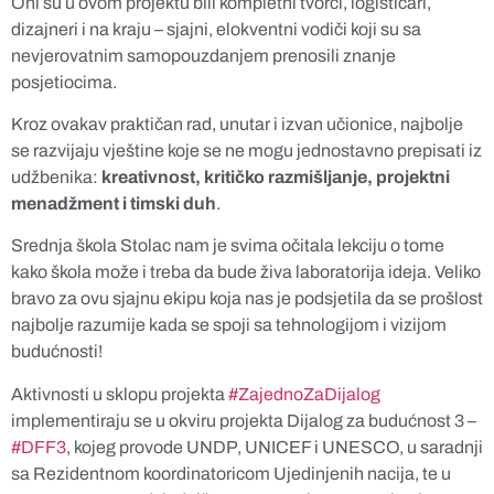
Oni su u ovom projektu bili kompletni tvorci, logističari,
dizajneri i na kraju – sjajni, elokventni vodiči koji su sa
nevjerovatnim samopouzdanjem prenosili znanje
posjetiocima.
Kroz ovakav praktičan rad, unutar i izvan učionice, najbolje
se razvijaju vještine koje se ne mogu jednostavno prepisati iz
udžbenika:
kreativnost, kritičko razmišljanje, projektni
menadžment i timski duh
.
Srednja škola Stolac nam je svima očitala lekciju o tome
kako škola može i treba da bude živa laboratorija ideja. Veliko
bravo za ovu sjajnu ekipu koja nas je podsjetila da se prošlost
najbolje razumije kada se spoji sa tehnologijom i vizijom
budućnosti!
Aktivnosti u sklopu projekta
#ZajednoZaDijalog
implementiraju se u okviru projekta Dijalog za budućnost 3 –
#DFF3
, kojeg provode UNDP, UNICEF i UNESCO, u saradnji
sa Rezidentnom koordinatoricom Ujedinjenih nacija, te u