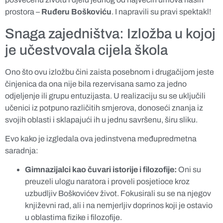
prostora –
Ruđeru Boškoviću
. I napravili su pravi spektakl!
Snaga zajedništva: Izložba u kojoj
je učestvovala cijela škola
Ono što ovu izložbu čini zaista posebnom i drugačijom jeste
činjenica da ona nije bila rezervisana samo za jedno
odjeljenje ili grupu entuzijasta. U realizaciju su se uključili
učenici iz potpuno različitih smjerova, donoseći znanja iz
svojih oblasti i sklapajući ih u jednu savršenu, širu sliku.
Evo kako je izgledala ova jedinstvena međupredmetna
saradnja:
Gimnazijalci kao čuvari istorije i filozofije:
Oni su
preuzeli ulogu naratora i proveli posjetioce kroz
uzbudljiv Boškovićev život. Fokusirali su se na njegov
književni rad, ali i na nemjerljiv doprinos koji je ostavio
u oblastima fizike i filozofije.