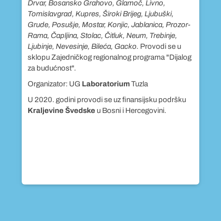
području opština:
Banjaluka, Prnjavor, Kotor Varoš,
po
Srbac, Gradiška, Doboj, Laktaši, Prijedor, Derventa
Br
r-
i Mrkonjić Grad
. Provodi se u sklopu Zajedničkog
Bu
regionalnog programa "Dijalog za budućnost".
i 
Organizator: Humanitarno udruženje
"Genesis
Or
og
Project"
Banja Luka
Pr
U 2020. godini provodi se uz finansijsku podršku
U 
Kraljevine Švedske
u Bosni i Hercegovini.
Kr
u