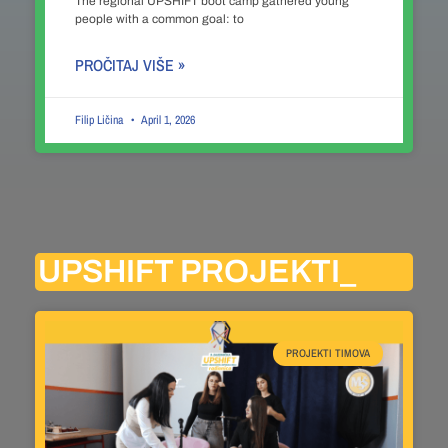
The regional UPSHIFT boot camp gathered young
people with a common goal: to
PROČITAJ VIŠE »
Filip Ličina
April 1, 2026
UPSHIFT PROJEKTI_
PROJEKTI TIMOVA