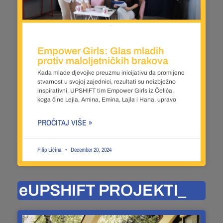
Empower Girls: Glas mladih
protiv maloljetničkih brakova
Kada mlade djevojke preuzmu inicijativu da promijene
stvarnost u svojoj zajednici, rezultati su neizbježno
inspirativni. UPSHIFT tim Empower Girls iz Čelića,
koga čine Lejla, Amina, Emina, Lajla i Hana, upravo
PROČITAJ VIŠE »
Filip Ličina
December 20, 2024
eUPSHIFT PROJEKTI_