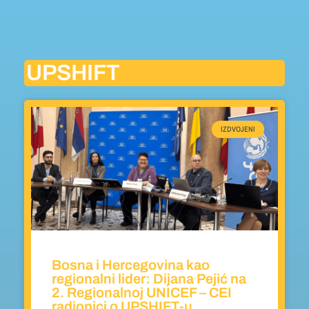
UPSHIFT
IZDVOJENI
Bosna i Hercegovina kao
regionalni lider: Dijana Pejić na
2. Regionalnoj UNICEF – CEI
radionici o UPSHIFT-u