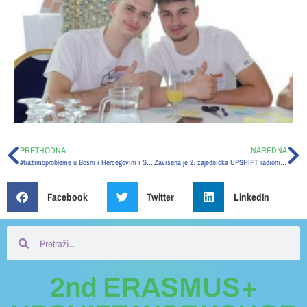
PRETHODNA
NAREDNA
#tražimoprobleme u Bosni i Hercegovini i Srbiji: Otvorene prijave za 2. zajedničku UPSHIFT radionicu!
Završena je 2. zajednička UPSHIFT radionica za Srbiju i Bosnu i Hercegovinu
Facebook
Twitter
LinkedIn
2nd ERASMUS+