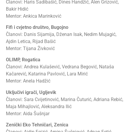
Članovi: Haris Sadibašić, Dines Handžić, Alen Grizović,
Bakir Hidić
Mentor: Ankica Marinković
Fifi i cvjetno društvo, Bugojno
Članovi: Danis Sijamija, Dženan Isak, Nedim Mujagić,
Ajdin Letica, Rijad Bašić
Mentor: Tijana Živković
OLIMP, Rogatica
Članovi: Andrea Kulašević, Vedrana Begović, Nataša
Kačarević, Katarina Pavlović, Lara Mirić
Mentor: Anela Hadžić
Uključivi igrači, Ugljevik
Članovi: Sara Cvijetinović, Marina Čuturić, Adriana Rebić,
Maja Mihajlović, Aleksandra Ilić
Mentor: Aida Šušnjar
Zenički Eko Tehničari, Zenica
Članovi: Ajdin Fejzić, Amina Šušnjević, Adnan Fetić