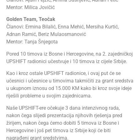
Mentor: Milica Jovičić
Golden Team, Teočak
Članovi: Ermina Bilalić, Enna Mehić, Mersiha Kurtić,
Adnan Ramić, Beriz Mulaosmanović
Mentor: Tanja Šnjegota
Pored 10 timova iz Bosne i Hercegovine, na 2. zajedničkoj
UPSHIFT radionici učestvuje i 10 timova iz cijele Srbije.
Kao i kroz ostale UPSHIFT radionice, i ovaj put će se
učesnici i učesnice u timovima takmičiti za grant sredstva
u ukupnom iznosu od 15.000 KM kako bi kroz svoje ideje
riješili probleme u svojim zajednicama.
Naše UPSHIFT-ere očekuje 3 dana intenzivnog rada,
nakon čega slijedi prezentacija njihovih rješenja pred
žirijem, nakon čega ćemo dobiti 5 timova iz Bosne i
Hercegovine i još pet timova iz Srbije koji će biti
nagrađeni grant sredstvima.