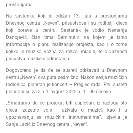
prostorijama.
Na sastanku koji je održan 13. jula u prostorijama
Dnevnog centra „Neven“, prisustvovali su roditelji djece
koji borave u centru. Sastanak je vodio Nemanja
Danojević, član tima Deminutiv, na kojem je iznio
informacije o planu realizacije projekta, kao i o tome
koliko je muzika važna za razvoj mladih, te o važnosti
prisustva muzike u odrastanju.
Dogovoreno je da će se susreti održavati u Dnevnom
centru „Neven“ dva puta sedmično. Nakon serije muzičkih
radionica, planiran je koncert – Pregled rada. Prvi susreti
planirani su za 3. i 4. avgust 2023. u 11.00 časova.
„
Smatramo da će projekat biti uspješan, iz razloga što
djeca izuzetno vole i uživaju u muzici, kao i u
upoznavanju sa muzičkim instrumentima”, izjavila je
Sanja Lazić iz Dnevnog centra „Neven“.