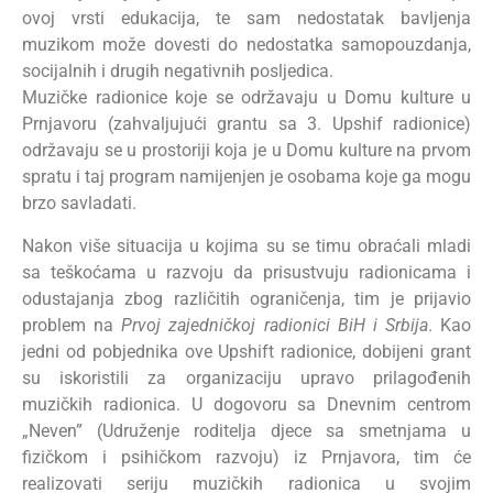
ovoj vrsti edukacija, te sam nedostatak bavljenja
muzikom može dovesti do nedostatka samopouzdanja,
socijalnih i drugih negativnih posljedica.
Muzičke radionice koje se održavaju u Domu kulture u
Prnjavoru (zahvaljujući grantu sa 3. Upshif radionice)
održavaju se u prostoriji koja je u Domu kulture na prvom
spratu i taj program namijenjen je osobama koje ga mogu
brzo savladati.
Nakon više situacija u kojima su se timu obraćali mladi
sa teškoćama u razvoju da prisustvuju radionicama i
odustajanja zbog različitih ograničenja, tim je prijavio
problem na
Prvoj zajedničkoj radionici BiH i Srbija
. Kao
jedni od pobjednika ove Upshift radionice, dobijeni grant
su iskoristili za organizaciju upravo prilagođenih
muzičkih radionica. U dogovoru sa Dnevnim centrom
„Neven” (Udruženje roditelja djece sa smetnjama u
fizičkom i psihičkom razvoju) iz Prnjavora, tim će
realizovati seriju muzičkih radionica u svojim