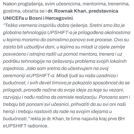
Nakon proglašenja, svim učesnicima, mentorima, trenerima,
gostima, obratila se i
dr. Rownak Khan, predstavnica
UNICEFa u Bosni i Hercegovini
.
”Teška vremena inspirišu dobra rješenja. Sretni smo što je
globalna tehnologija UPSHIFT-a je prilagođena okolnostima
u kojima moramo da osmislimo ponovo sve procese. Ovo su
zaista bili uzbudljivi dani, u kojima su mladi iz cijele zemlje
posvećeno i istrajno radili uz pomoć mentora, trenera i uz
podršku tehnologije na rješavanju problema svojih lokalnih
zajednica. Jako sam sretna da učestvujem na ovoj
ceremoniji eUPSHIFT-a. Mladi ljudi su naša uzadnica i
budućnost, i svih devet timova je pokazalo sposobnost da se
prilagodi, pronađe načine da svoje ideje za koje su vezani,
razvijaju i nađu načina da osmisle realizaciju. Ponosna sam i
trebaju biti ponosni svi učesnici, prihvatiti da su svi oni naši
heroji i trebaju nastaviti da rade na svojim idejama u
budućnosti,”
rekla je dr. Khan, te time najavila kraj prve BH
eUPSHIFT radionice.