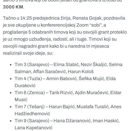
3000 KM
.
Tačno u 14:25 predsjednica žirija, Renata Gojak, pozdravila
je sve okupljene u konfererencijskoj Zoom “sobi”, a
proglašenje 5 odabranih timova koji su osvojili grant proteklo
je uz mnogo uzbuđenja, radosti, ali i tuge. Timovi koji su
osvojili nagradni grant kako bi u naredna tri mjeseca
realizirali svoje ideje, su:
Tim 3 (Sarajevo) – Elma Slabić, Nezir Škaljić, Selma
Salman, Affan Saračević, Harun Kološ
Tim 4 (Tuzla) – Armin Babović, Šefika Mujić, Elda
Duraković
Tim 6 (Zenica) – Tarik Rizvić, Ajdin Muračević, Eldar
Musić
Tim 7 (Tešanj) – Harun Bajrić, Mustafa Turalić, Anes
Hadžiedhemović
Tim 9 (Sarajevo) – Hana Džananović, Iman Haskić,
Lana Kapetanović