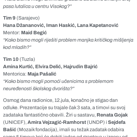
pasa lutalica u centru Visokog?”
Tim 9
(Sarajevo)
Hana Džananović, Iman Haskić, Lana Kapetanović
Mentor:
Maid Begić
“Kako bismo mogli riješiti problem manjka kritičkog mišljenja
kod mladih?”
Tim 10
(Tuzla)
Amina Kurtić, Elvira Delić, Hajrudin Bajrić
Mentorica:
Maja Pašalić
“Kako bismo mogli pomoći učenicima s problemom
neuređenosti školskog dvorišta?”
Osmog dana radionice, 12.jula, konačno je stigao dan
odluke. Prezentacije su trajale čak 3 sata, a timovi su svoj
zadataka fantastično obavili. Žiri u sastavu,
Renata Gojak
(UNICEF),
Amira Vejzagić-Ramhorst
(UNDP) i
Sejdefa
Bašić
(Mozaik fondacija), imali su težak zadatak odabira
samo 5 timova koji će dobiti jedan od grantova u iznosu od