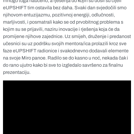
mnogo toga naučeno, a rješenja do kojih su došli su cijeli
eUPSHIFT tim ostavila bez daha. Svaki dan svjedočili smo
njihovom entuzijazmu, pozitivnoj energiji, odlučnosti,
marljivosti, i posmatrali kako se od prvobitnog problema s
kojim su se prijavili, naziru inovacije i rješenja koja će da
promijene njihove zajednice. Uz smijeh, druženje i predanost
učesnici su uz podršku svojih mentora/ica prolazili kroz sve
faze eUPSHIFT radionice i svakodnevno dodavali elemente
na svoje Miro panoe. Radilo se do kasno u noć, nekada čak i
do rano ujutro kako bi sve to izgledalo savršeno za finalnu
prezentaciju.