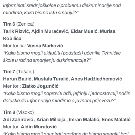
informisati srednjoškolce o problemu diskriminacije nad
mladima, kako bismo istu smanjili?”
Tim 6
(Zenica)
Tarik Rizvić, Ajdin Muračević, Eldar Musić, Murisa
Kobilica
Mentorica:
Vesna Marković
“Kako bismo mogli uključiti (podstaći) učenike Tehničke
škole u rad na smanjenju diskriminacije?”
Tim 7
(Tešanj)
Harun Bajrić, Mustafa Turalić, Anes Hadžiedhemović
Mentori:
Zlatko Jogunčić
“Kako bismo mogli napraviti brži, jeftiniji i jednostavniji način
dolaska do informacija mladima o javnom prijevozu?”
Tim 8
(Visoko)
Adi Zahirović , Arian Milicija , Imran Malatić, Enes Malatić
Mentor:
Aldin Muratović
“Kako bismo mogli animirati građane da bismo smanjili broj