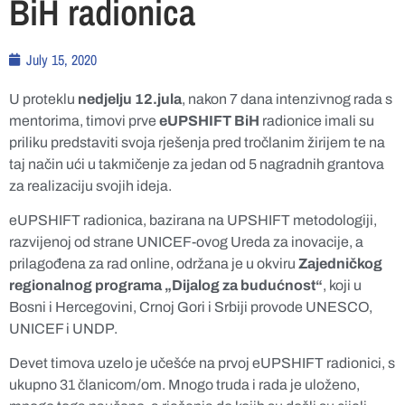
BiH radionica
July 15, 2020
U proteklu
nedjelju 12.jula
, nakon 7 dana intenzivnog rada s
mentorima, timovi prve
eUPSHIFT BiH
radionice imali su
priliku predstaviti svoja rješenja pred tročlanim žirijem te na
taj način ući u takmičenje za jedan od 5 nagradnih grantova
za realizaciju svojih ideja.
eUPSHIFT radionica, bazirana na UPSHIFT metodologiji,
razvijenoj od strane UNICEF-ovog Ureda za inovacije, a
prilagođena za rad online, održana je u okviru
Zajedničkog
regionalnog programa „Dijalog za budućnost“
, koji u
Bosni i Hercegovini, Crnoj Gori i Srbiji provode UNESCO,
UNICEF i UNDP.
Devet timova uzelo je učešće na prvoj eUPSHIFT radionici, s
ukupno 31 članicom/om. Mnogo truda i rada je uloženo,