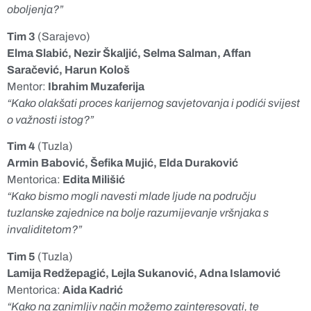
oboljenja?”
Tim 3
(Sarajevo)
Elma Slabić, Nezir Škaljić, Selma Salman, Affan
Saračević, Harun Kološ
Mentor:
Ibrahim Muzaferija
“Kako olakšati proces karijernog savjetovanja i podići svijest
o važnosti istog?”
Tim 4
(Tuzla)
Armin Babović, Šefika Mujić, Elda Duraković
Mentorica:
Edita Milišić
“Kako bismo mogli navesti mlade ljude na području
tuzlanske zajednice na bolje razumijevanje vršnjaka s
invaliditetom?”
Tim 5
(Tuzla)
Lamija Redžepagić, Lejla Sukanović, Adna Islamović
Mentorica:
Aida Kadrić
“Kako na zanimljiv način možemo zainteresovati, te