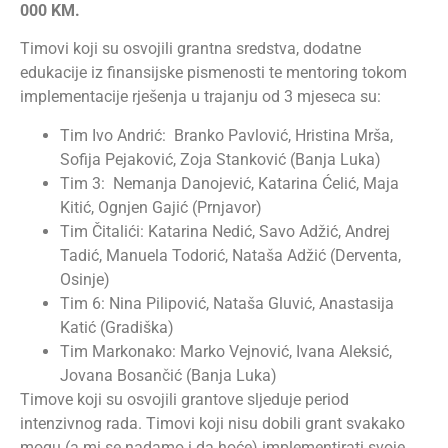
000 KM.
Timovi koji su osvojili grantna sredstva, dodatne
edukacije iz finansijske pismenosti te mentoring tokom
implementacije rješenja u trajanju od 3 mjeseca su:
Tim Ivo Andrić: Branko Pavlović, Hristina Mrša,
Sofija Pejaković, Zoja Stanković (Banja Luka)
Tim 3: Nemanja Danojević, Katarina Ćelić, Maja
Kitić, Ognjen Gajić (Prnjavor)
Tim Čitalići: Katarina Nedić, Savo Adžić, Andrej
Tadić, Manuela Todorić, Nataša Adžić (Derventa,
Osinje)
Tim 6: Nina Pilipović, Nataša Gluvić, Anastasija
Katić (Gradiška)
Tim Markonako: Marko Vejnović, Ivana Aleksić,
Jovana Bosančić (Banja Luka)
Timove
koj
i
su osvojili grant
ove
sljeduje
period
intenzivnog
rada
. Timovi koji nisu dobili grant svakako
mogu (a mi se nadamo i da hoće) implementirati svoje