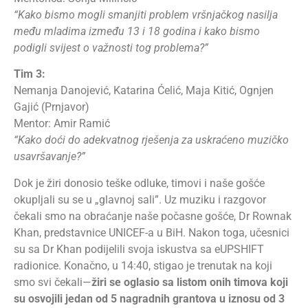
“Kako bismo mogli smanjiti problem vršnjačkog nasilja
među mladima između 13 i 18 godina i kako bismo
podigli svijest o važnosti tog problema?”
Tim 3:
Nemanja Danojević, Katarina Ćelić, Maja Kitić, Ognjen
Gajić (Prnjavor)
Mentor: Amir Ramić
“Kako doći do adekvatnog rješenja za uskraćeno muzičko
usavršavanje?”
Dok je žiri donosio teške odluke, timovi
i naše
gošće
okupljali
su se
u
„
glavnoj sali”. Uz muziku i razgovor
čekali smo na obraćanje naše počasne gošće,
Dr
Rownak
Khan, predstavnice UNICEF-a u BiH. Nakon toga, učesnici
su sa
Dr
Khan podijelili svoja iskustva
sa
eUPSHIFT
radionice
. Konačno, u
14:40
,
stigao
je
trenutak na koji
smo svi čekali
—
žiri se oglasio s
a
listom onih timova koji
su osvojili jedan od 5 nagradnih grantova u iznosu od 3