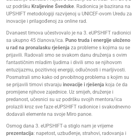
uz
podršku
Kraljevine Švedske
. Radionica je
bazirana na
UPSHIFT metodologiji razvijenoj
u
UNICEF-ovo
m
Ured
u
za
inovacije
i
prilagođen
oj
za online
rad
.
Dvanaest timova
učestvovalo je
na 3. eUPSHIFT radionici
s
a
ukupno 4
5
članova/ica
.
Puno truda i energije uloženo
u rad na pronalasku rješenja
za probleme s kojim
a
su se
prijavili. Radovali smo se svakom danu druženja s ovim
fantastičnim
mladim ljudima
i
divili
smo
se njihovom
entuzijazmu, pozitivnoj energiji, odlučnosti
i
marljivost
i.
P
osmatrali
smo
kako od prvobitnog problema s kojim su
se prijavili
timovi stvaraju
inovacije i rješenja
koja će da
promijene njihove zajednice. Uz smijeh, druženje i
predanost
,
učesnici su uz podršku svojih mentora/ica
prolazili kroz sve faze eUPSHIFT radionice i svakodnevno
dodavali elemente na svoje Miro panoe.
Osmog
dana 3. eUPSHIFT
-a
stiglo
nam
je vrijeme
prezentacija
: n
apetost, uzbuđenje, strahovi, radovanja
i