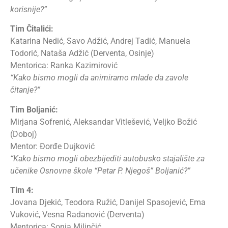
korisnije?”
Tim Čitalići:
Katarina Nedić, Savo Adžić, Andrej Tadić, Manuela
Todorić, Nataša Adžić (Derventa, Osinje)
Mentorica: Ranka Kazimirović
“Kako bismo mogli da animiramo mlade da zavole
čitanje?”
Tim Boljanić:
Mirjana Sofrenić, Aleksandar Vitlešević, Veljko Božić
(Doboj)
Mentor: Đorđe Dujković
“Kako bismo mogli obezbijediti autobusko stajalište za
učenike Osnovne škole “Petar P. Njegoš” Boljanić?”
Tim 4:
Jovana Djekić, Teodora Ružić, Danijel Spasojević, Ema
Vuković, Vesna Radanović (Derventa)
Mentorica: Sonja Milinčić