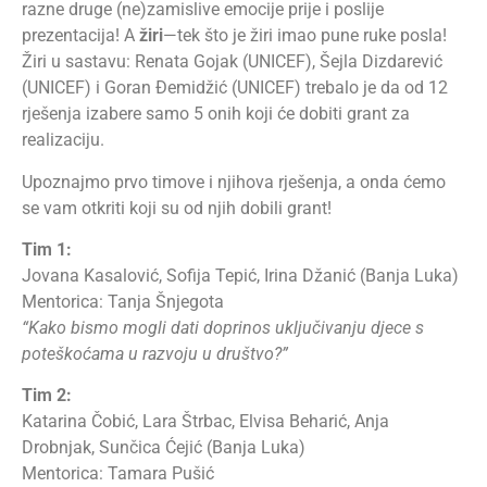
razne druge (ne)zamislive emocije
prije i poslije
prezentacija
!
A
žiri
—
tek
što je
žiri imao pune ruke posla!
Žiri u sastavu: Renata Gojak (UNICEF), Šejla Dizdarević
(UNICEF) i Goran Đemidžić (UNICEF)
trebalo je
da od 12
rješenja izabere samo 5 onih koji će dobiti grant za
realizaciju.
Upoznajmo prvo timove i njihova rješenja
,
a onda ćemo
se vam otkriti koji su od njih dobili grant
!
Tim 1:
Jovana Kasalović, Sofija Tepić, Irina Džanić (Banja Luka)
Mentorica: Tanja Šnjegota
“Kako bismo mogli dati doprinos uključivanju djece s
poteškoćama u razvoju u društvo?”
Tim 2:
Katarina Čobić, Lara Štrbac, Elvisa Beharić, Anja
Drobnjak, Sunčica Ćejić (Banja Luka)
Mentorica: Tamara Pušić