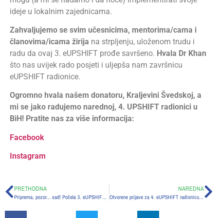
ideje u lokalnim zajednicama.
Zahvaljujemo se svim učesnicima, mentorima
/cama
i
članovima/icama
žirija
na strpljenju, uloženom trudu i
radu da ovaj 3. eUPSHIFT prođe savršeno.
Hvala
Dr
Khan
što nas uvijek rado posjeti i uljepša nam završnicu
eUPSHIFT radionice.
Ogromno
hvala našem donatoru
,
Kraljevini Švedskoj
, a
mi se jako radujemo narednoj, 4. UPSHIFT radionici u
BiH! Pratite nas za više informacija:
Facebook
Instagram
PRETHODNA
NAREDNA
Priprema, pozor… sad! Počela 3. eUPSHIFT radionica!
Otvorene prijave za 4. eUPSHIFT radionicu u BiH!