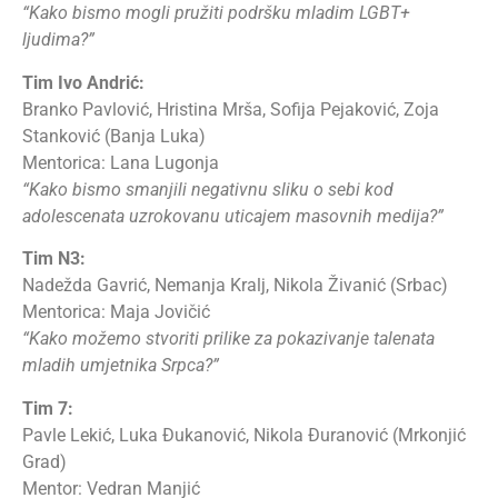
“Kako bismo mogli pružiti podršku mladim LGBT+
ljudima?”
Tim Ivo Andrić:
Branko Pavlović, Hristina Mrša, Sofija Pejaković, Zoja
Stanković (Banja Luka)
Mentorica: Lana Lugonja
“Kako bismo smanjili negativnu sliku o sebi kod
adolescenata uzrokovanu uticajem masovnih medija?”
Tim N3:
Nadežda Gavrić, Nemanja Kralj, Nikola Živanić (Srbac)
Mentorica: Maja Jovičić
“Kako možemo stvoriti prilike za pokazivanje talenata
mladih umjetnika Srpca?”
Tim 7:
Pavle Lekić, Luka Đukanović, Nikola Đuranović (Mrkonjić
Grad)
Mentor: Vedran Manjić