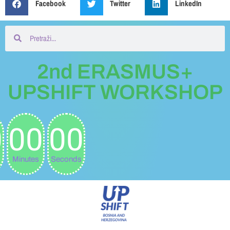
Facebook
Twitter
LinkedIn
2nd ERASMUS+
UPSHIFT WORKSHOP
0
00
00
Minutes
Seconds