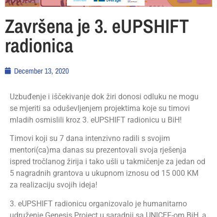
Završena je 3. eUPSHIFT
radionica
December 13, 2020
Uzbu
đenje i iščekivanje dok žiri donosi odluku ne mogu
se mjeriti sa oduševljenjem projektima koje su timovi
mladih osmislili kroz 3. eUPSHIFT radionicu u BiH!
Timovi koji su 7 dana intenzivno radili s svojim
mentori(ca)ma danas su
prezentovali
svoja rješenja
ispred tročlanog žirija
i tako ušli
u takmičenje za jedan od
5 nagradnih grantova u ukupnom iznosu od 15 000 KM
za realizaciju svojih ideja!
3. eUPSHIFT radionic
u organizovalo je humanitarno
udruženje Genesis Project u saradnji sa UNICEF-om BiH, a