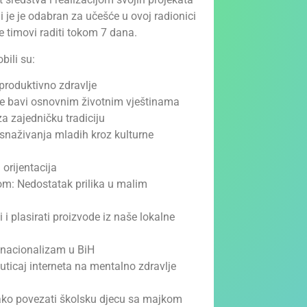
ji je je odabran za učešće u ovoj radionici
 timovi raditi tokom 7 dana.
bili su:
produktivno zdravlje
ne bavi osnovnim životnim vještinama
a zajedničku tradiciju
snaživanja mladih kroz kulturne
orijentacija
om: Nedostatak prilika u malim
 i plasirati proizvode iz naše lokalne
n nacionalizam u BiH
uticaj interneta na mentalno zdravlje
ako povezati školsku djecu sa majkom