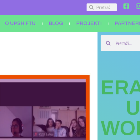
O UPSHIFTU
BLOG
PROJEKTI
PARTNER
ER
U
WO