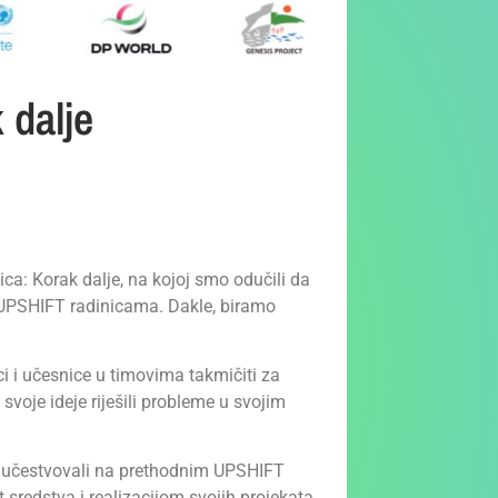
dalje
a: Korak dalje, na kojoj smo odučili da
 UPSHIFT radinicama. Dakle, biramo
ci i učesnice u timovima takmičiti za
voje ideje riješili probleme u svojim
ć učestvovali na prethodnim UPSHIFT
sredstva i realizacijom svojih projekata