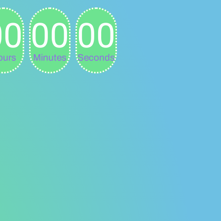
00
00
00
ours
Minutes
Seconds