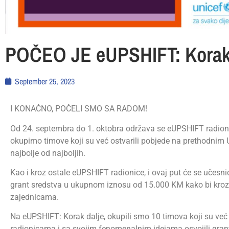
POČEO JE eUPSHIFT: Korak 
September 25, 2023
I KONAČNO, POČELI SMO SA RADOM!
Od 24. septembra do 1. oktobra održava se eUPSHIFT radionic
okupimo timove koji su već ostvarili pobjede na prethodnim
najbolje od najboljih.
Kao i kroz ostale eUPSHIFT radionice, i ovaj put će se učesni
grant sredstva u ukupnom iznosu od 15.000 KM kako bi kroz s
zajednicama.
Na eUPSHIFT: Korak dalje, okupili smo 10 timova koji su ve
radionicama i sa svojim fenomenalnim idejama osvojili grant 