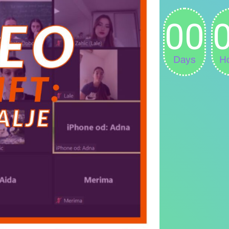
00
Days
H