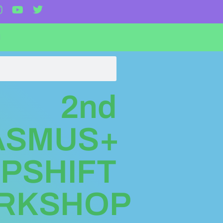
I
2nd
ASMUS+
PSHIFT
RKSHOP