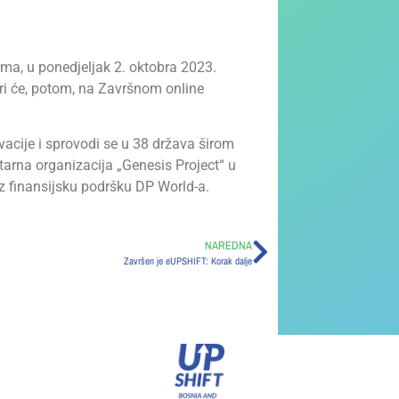
a, u ponedjeljak 2. oktobra 2023.
Žiri će, potom, na Završnom online
acije i sprovodi se u 38 država širom
arna organizacija „Genesis Project“ u
z finansijsku podršku DP World-a.
NAREDNA
Završen je eUPSHIFT: Korak dalje