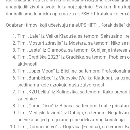
unaprijedili život u svojoj lokalnoj zajednici. Svakom timu ko
doniralli smo tehničku oprema za eUPSHIFT kutak u kojem će
Odabrani timovi koji učestvuju na eUPSHIFT: „Korak dalje“ do
Tim: „Lale“ iz Velike Kladuše, sa temom: Seksualno i re
Tim „Mostari zdravlja“ iz Mostara, sa temom: Niko se 
Tim „Laste“ iz Glamoča, sa temom: Gubljenje interesa z
Tim „Gradiška 2023“ iz Gradiške, sa temom: Problem o
aktivnosti
Tim „Upper Moon“ iz Bijeljine, sa temom: Profesionalna 
Tim „Bumblebee“ iz Vidovske (Velika Kladuša), sa tem
sredinama koje uzrokuju našu zatvorenost
Tim „K2U Lelija“ iz Kalinovika, sa temom: Kako preraditi
zajednice
Tim „Carpe Diem“ iz Bihaća, sa temom: I dalje prisuta
Tim „Medijski lavirint“ iz Doboja, sa temom: Negativan 
učenika usljed pretjeranog i neadekvatnog korištenja
Tim „Domaćinstvo“ iz Gojevića (Fojnica), sa temom: K