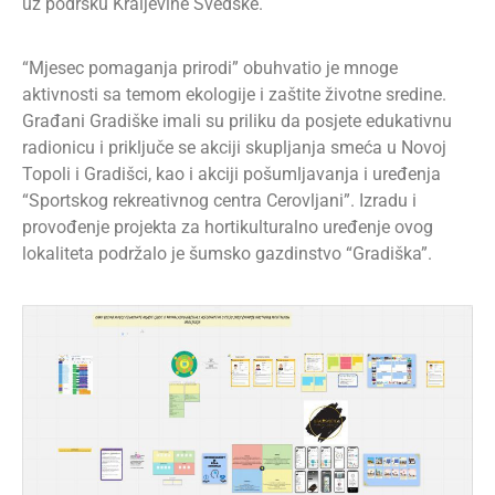
uz podršku Kraljevine Švedske.
“Mjesec pomaganja prirodi” obuhvatio je mnoge
aktivnosti sa temom ekologije i zaštite životne sredine.
Građani Gradiške imali su priliku da posjete edukativnu
radionicu i priključe se akciji skupljanja smeća u Novoj
Topoli i Gradišci, kao i akciji pošumljavanja i uređenja
“Sportskog rekreativnog centra Cerovljani”. Izradu i
provođenje projekta za hortikulturalno uređenje ovog
lokaliteta podržalo je šumsko gazdinstvo “Gradiška”.