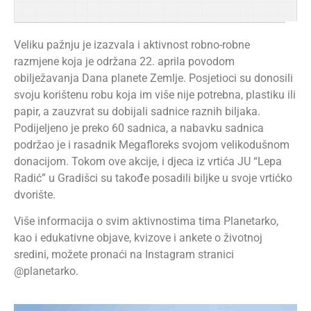
Veliku pažnju je izazvala i aktivnost robno-robne
razmjene koja je održana 22. aprila povodom
obilježavanja Dana planete Zemlje. Posjetioci su donosili
svoju korištenu robu koja im više nije potrebna, plastiku ili
papir, a zauzvrat su dobijali sadnice raznih biljaka.
Podijeljeno je preko 60 sadnica, a nabavku sadnica
podržao je i rasadnik Megafloreks svojom velikodušnom
donacijom. Tokom ove akcije, i djeca iz vrtića JU “Lepa
Radić” u Gradišci su takođe posadili biljke u svoje vrtićko
dvorište.
Više informacija o svim aktivnostima tima Planetarko,
kao i edukativne objave, kvizove i ankete o životnoj
sredini, možete pronaći na Instagram stranici
@planetarko.