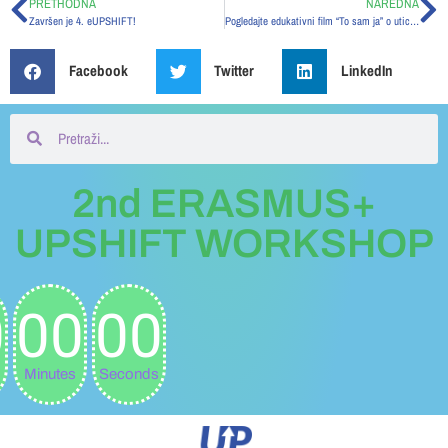
PRETHODNA
NAREDNA
Završen je 4. eUPSHIFT!
Pogledajte edukativni film “To sam ja” o uticaju masovnih medija na sliku o sebi kod adolescenata
Facebook
Twitter
LinkedIn
2nd ERASMUS+
UPSHIFT WORKSHOP
0
00
00
Minutes
Seconds