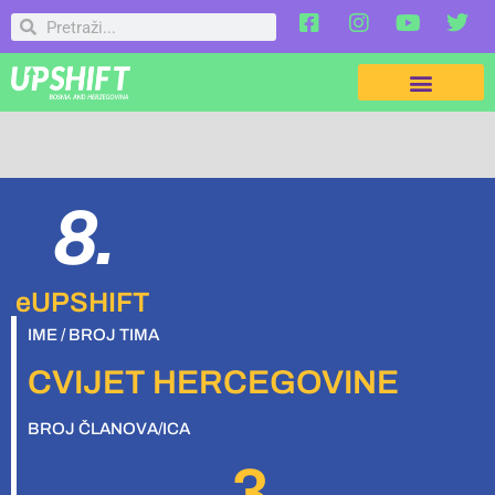
8.
eUPSHIFT
IME / BROJ TIMA
CVIJET HERCEGOVINE
BROJ ČLANOVA/ICA
3