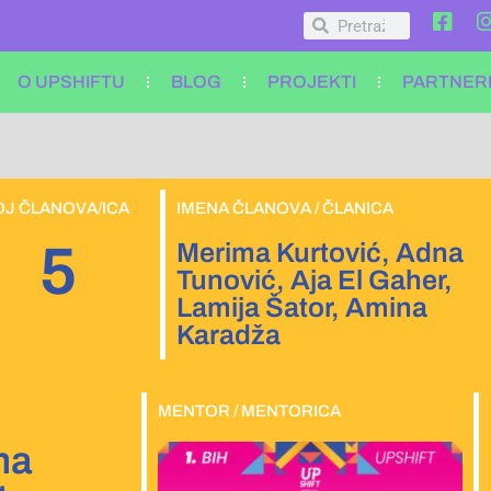
O UPSHIFTU
BLOG
PROJEKTI
PARTNER
J ČLANOVA/ICA
IMENA ČLANOVA / ČLANICA
5
Merima Kurtović, Adna
Tunović, Aja El Gaher,
Lamija Šator, Amina
Karadža
MENTOR / MENTORICA
ma