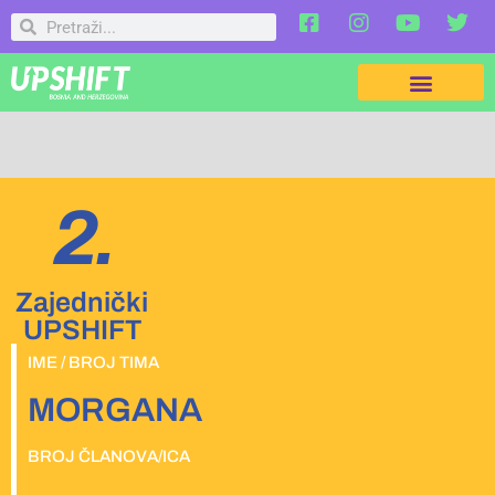
2.
Zajednički
UPSHIFT
IME / BROJ TIMA
MORGANA
BROJ ČLANOVA/ICA