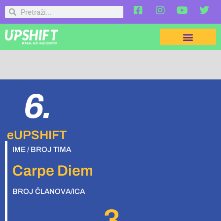
6.
eUPSHIFT
IME / BROJ TIMA
Carpe Diem
BROJ ČLANOVA/ICA
3