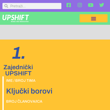
1.
Zajednički
UPSHIFT
IME / BROJ TIMA
Ključki borovi
BROJ ČLANOVA/ICA