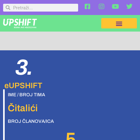
3.
eUPSHIFT
IME / BROJ TIMA
Čitalići
BROJ ČLANOVA/ICA
5