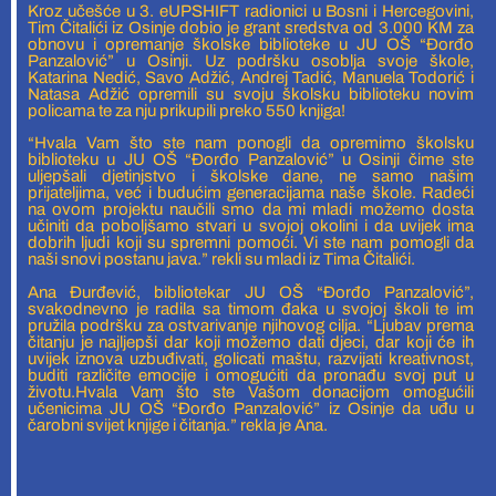
Kroz učešće u 3. eUPSHIFT radionici u Bosni i Hercegovini,
Tim Čitalići iz Osinje dobio je grant sredstva od 3.000 KM za
obnovu i opremanje školske biblioteke u JU OŠ “Đorđo
Panzalović” u Osinji. Uz podršku osoblja svoje škole,
Katarina Nedić, Savo Adžić, Andrej Tadić, Manuela Todorić i
Natasa Adžić opremili su svoju školsku biblioteku novim
policama te za nju prikupili preko 550 knjiga!
“Hvala Vam što ste nam ponogli da opremimo školsku
biblioteku u JU OŠ “Đorđo Panzalović” u Osinji čime ste
uljepšali djetinjstvo i školske dane, ne samo našim
prijateljima, već i budućim generacijama naše škole. Radeći
na ovom projektu naučili smo da mi mladi možemo dosta
učiniti da poboljšamo stvari u svojoj okolini i da uvijek ima
dobrih ljudi koji su spremni pomoći. Vi ste nam pomogli da
naši snovi postanu java.” rekli su mladi iz Tima Čitalići.
Ana Đurđević, bibliotekar JU OŠ “Đorđo Panzalović”,
svakodnevno je radila sa timom đaka u svojoj školi te im
pružila podršku za ostvarivanje njihovog cilja. “Ljubav prema
čitanju je najljepši dar koji možemo dati djeci, dar koji će ih
uvijek iznova uzbuđivati, golicati maštu, razvijati kreativnost,
buditi različite emocije i omogućiti da pronađu svoj put u
životu.Hvala Vam što ste Vašom donacijom omogućili
učenicima JU OŠ “Đorđo Panzalović” iz Osinje da uđu u
čarobni svijet knjige i čitanja.” rekla je Ana.