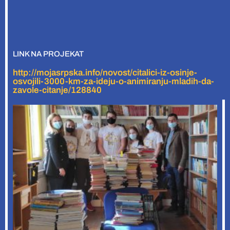
LINK NA PROJEKAT
http://mojasrpska.info/novost/citalici-iz-osinje-
osvojili-3000-km-za-ideju-o-animiranju-mladih-da-
zavole-citanje/128840