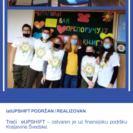
(e)UPSHIFT PODRŽAN / REALIZOVAN
Treći eUPSHIFT
– ostvaren je uz finansijsku podršku
Kraljevine Švedske.